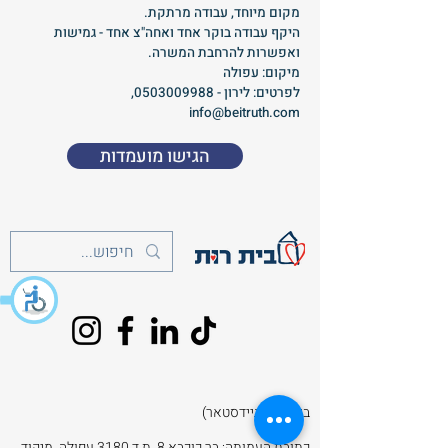
מקום מיוחד, עבודה מרתקת.
היקף עבודה בוקר אחד ואחה"צ אחד - גמישות
ואפשרות להרחבת המשרה.
מיקום: עפולה
לפרטים: לירון -
0503009988
,
info@beitruth.com
הגישו מועמדות
בית רות (גיידסטאר)
כתובת העמותה: בר כוכבא 8, ת.ד 3180 עפולה, מיקוד